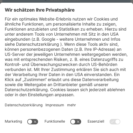
Vitalität
Athrose
Burnout
Energie und Stärke
Herz/Kreislauf
Immunsystem / Abwehr
Knochen und Gelenke
Nerven, Stress und Psyche
Osteoporose
Rheuma
Schilddrüse
Vitamine, Mineralien & Co.
Aminosäuren
Antioxidantien